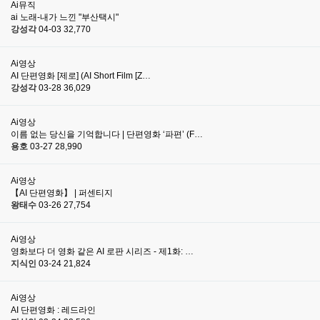
Ai뮤직
ai 노래-내가 느낀 "부산택시"
강성각
04-03
32,770
Ai영상
AI 단편영화 [제로] (AI Short Film [Z…
강성각
03-28
36,029
Ai영상
이름 없는 당신을 기억합니다 | 단편영화 ‘파편’ (F…
용호
03-27
28,990
Ai영상
【AI 단편영화】 | 퍼센티지
왕태수
03-26
27,754
Ai영상
영화보다 더 영화 같은 AI 로판 시리즈 - 제1화: …
지식인
03-24
21,824
Ai영상
AI 단편영화 : 레드라인