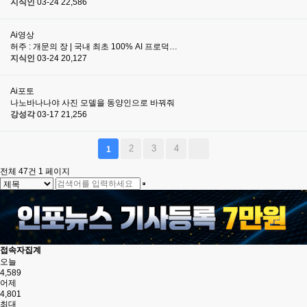
지식인
03-24
22,586
Ai영상
허주 : 개문의 장 | 국내 최초 100% AI 프로덕…
지식인
03-24
20,127
Ai포토
나노바나나야 사진 모델을 동양인으로 바꿔줘
강성각
03-17
21,256
2
3
4
1
전체 47건
1 페이지
접속자집계
오늘
4,589
어제
4,801
최대