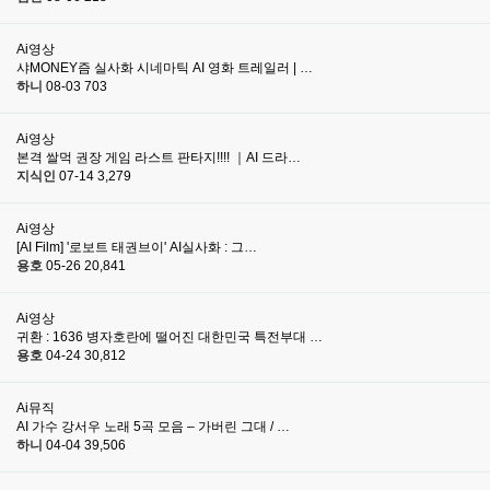
Ai영상
샤MONEY즘 실사화 시네마틱 AI 영화 트레일러 | …
하니
08-03
703
Ai영상
본격 쌀먹 권장 게임 라스트 판타지!!!! ｜AI 드라…
지식인
07-14
3,279
Ai영상
[AI Film] '로보트 태권브이' AI실사화 : 그…
용호
05-26
20,841
Ai영상
귀환 : 1636 병자호란에 떨어진 대한민국 특전부대 …
용호
04-24
30,812
Ai뮤직
AI 가수 강서우 노래 5곡 모음 – 가버린 그대 / …
하니
04-04
39,506